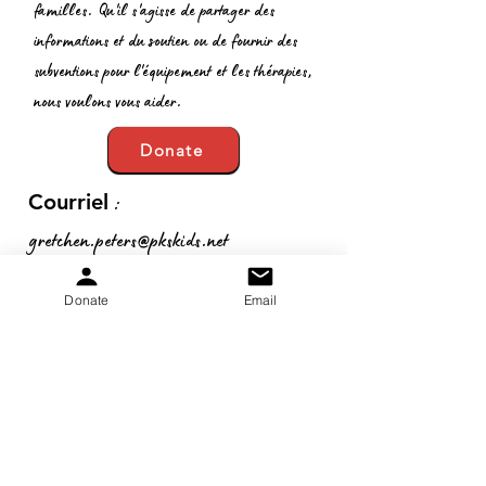
familles. Qu'il s'agisse de partager des
informations et du soutien ou de fournir des
subventions pour l'équipement et les thérapies,
nous voulons vous aider.
Donate
:
Courriel
gretchen.peters@pkskids.net
:
269-967-7175
Téléphone
Donate
Email
N
° d'identification fiscale:
20-5653-043
Obtenez des mises à jour
mensuelles