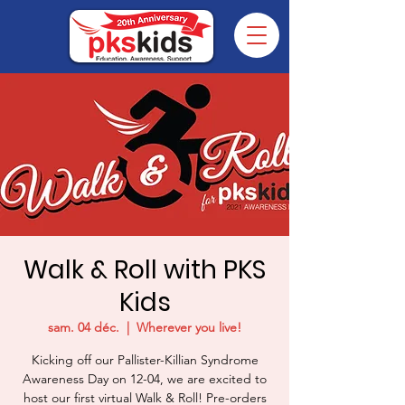
Walk & Roll with PKS
Kids
sam. 04 déc.
  |  
Wherever you live!
Kicking off our Pallister-Killian Syndrome
Awareness Day on 12-04, we are excited to
host our first virtual Walk & Roll! Pre-orders