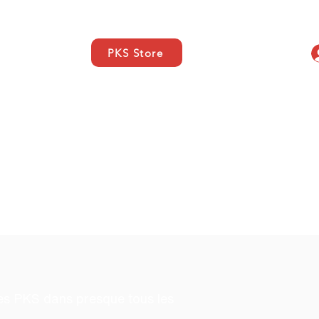
PKS Store
elles
SUPPORT
More
us
es PKS dans presque tous les