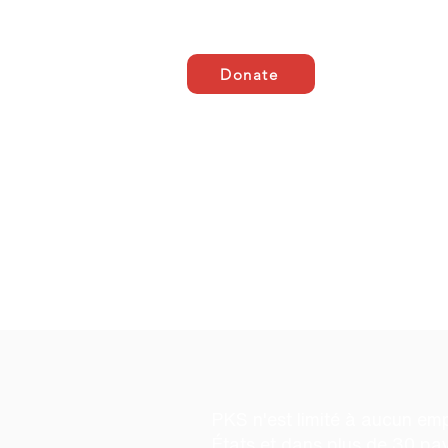
Donate
Domicile
ABOUT US
À 
PKS n'est limité à aucun em
États et dans plus de 30 pa