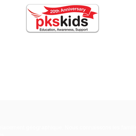
ABOUT PKS
Events
FOR FAMILIES
Nouv
propos de no
placement géographique. Nous connaissons les famill
ys