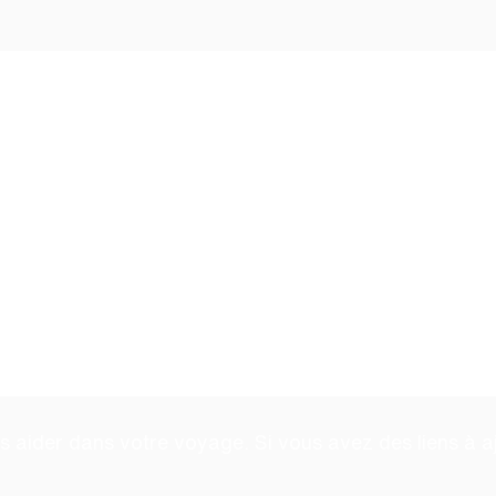
nge d'équipement et 
nitures
ont votre enfant est trop grand ou des fournitures do
lle d'accueil les frais d'expédition. Veuillez cliquer s
t.
nt
us aider dans votre voyage. Si vous avez des liens à a