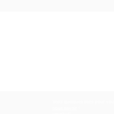
Écha
four
Si vous avez un équipement d
PKS Kids remboursera à la fami
formulaire de remboursemen
Formulaire de rembourseme
Voici quelques liens pour vo
nous savoir
!