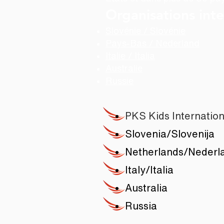
Organisations int
Slovénie / Slovénie
Pays-Bas / Nederland
Italie / Italia
Australie
Russie
PKS Kids Internation
Slovenia/Slovenija
Netherlands/Nederl
Italy/Italia
Australia
Russia