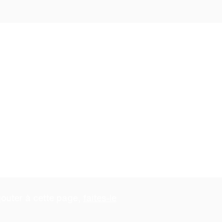
de
nt vous n'avez plus besoin,
ur le lien ci-dessous pour le
jouter à cette page,
faites-le