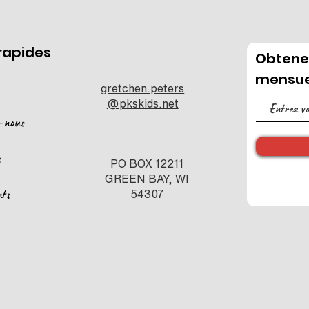
 rapides
Obtenez
mensue
gretchen.peters
@pkskids.net
-nous
s
PO BOX 12211
GREEN BAY, WI
nts
54307