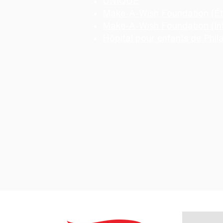
UNIQUE
Make-A-Wish Foundation (Ét
Make-A-Wish Foundation (Int
Hôpital pour enfants de Phil