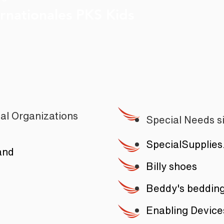
ernationales PKS Kids
al Organizations
S
pecial Needs 
SpecialSupplie
and
Billy shoes
Beddy's beddin
Enabling Device