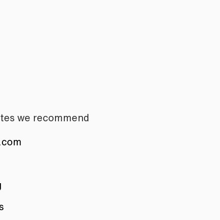
sites we recommend
s.com
g
s