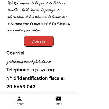
PKS Kids apporte de l'espoir et de l'aide aux
familles. Qu'il s'agisse de partager des
informations et du soutien ou de fournir des
subventions pour l'équipement et les thérapies,
nous voulons vous aider.
Donate
:
Courriel
gretchen.peters@pkskids.net
:
269-967-7175
Téléphone
N
° d'identification fiscale:
20-5653-043
Donate
Email
Obtenez des mises à jour