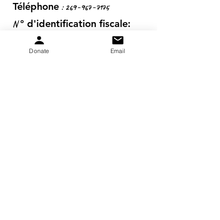
:
269-967-7175
Téléphone
N
° d'identification fiscale:
20-5653-043
Donate
Email
Obtenez des mises à jour
mensuelles
S&#39;inscrire!