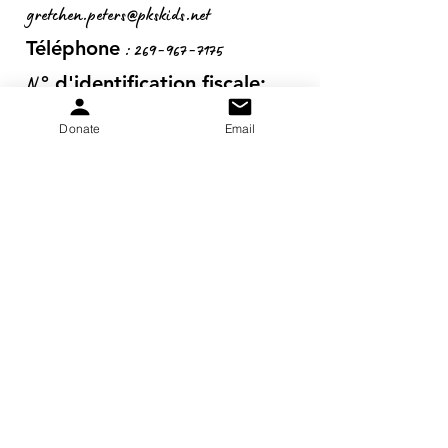
gretchen.peters@pkskids.net
:
269-967-7175
Téléphone
N
° d'identification fiscale:
20-5653-043
Donate
Email
Obtenez des mises à jour
mensuelles
S&#39;inscrire!