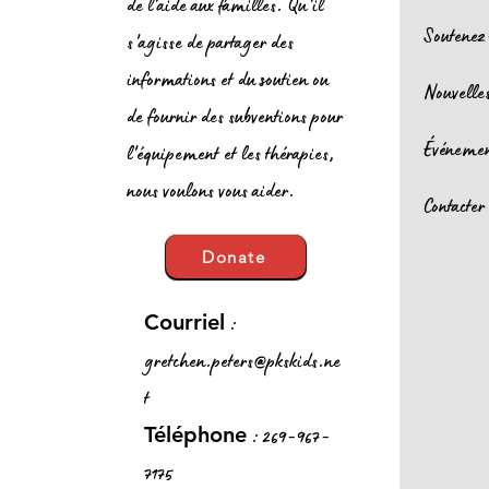
de l'aide aux familles. Qu'il
Soutenez
s'agisse de partager des
informations et du soutien ou
Nouvelle
de fournir des subventions pour
Événeme
l'équipement et les thérapies,
nous voulons vous aider.
Contacter
Donate
:
Courriel
gretchen.peters@pkskids.ne
t
: 269-967-
Téléphone
7175