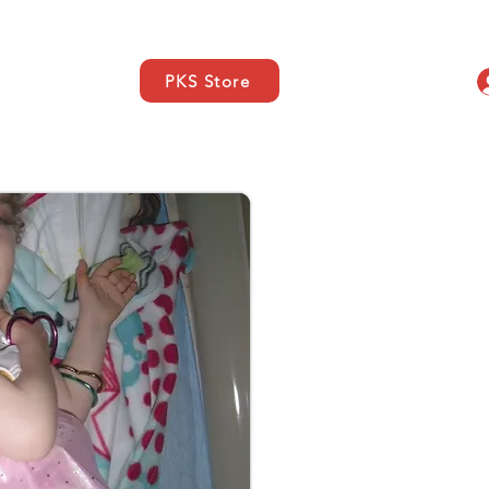
PKS Store
elles
SUPPORT
More