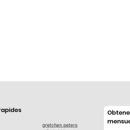
 rapides
Obtenez
mensue
gretchen.peters