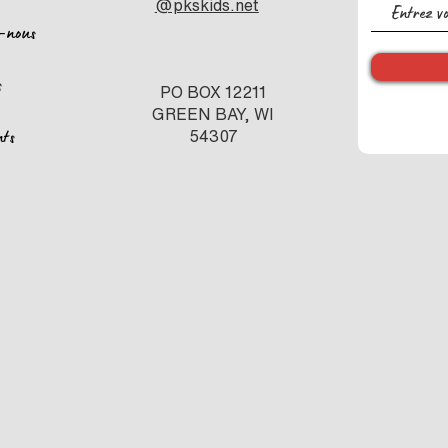
@pkskids.net
-nous
s
PO BOX 12211
GREEN BAY, WI
nts
54307