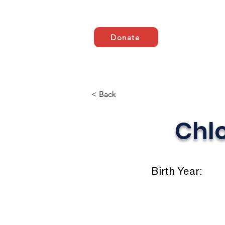
Donate
Domicile
ABOUT US
< Back
Chl
Birth Year: