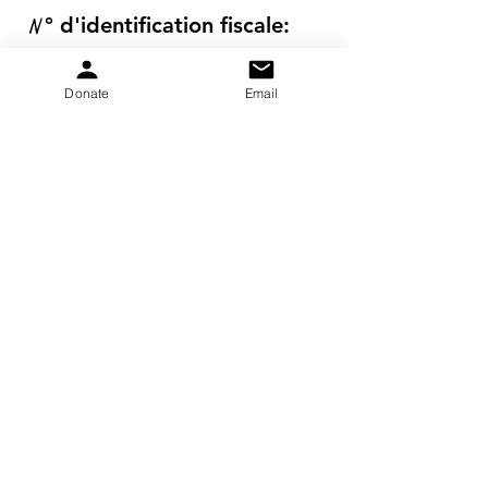
N
° d'identification fiscale:
20-5653-043
Donate
Email
Obtenez des mises à jour
mensuelles
S&#39;inscrire!
gretchen.peters@pkskids.net