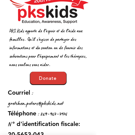
PKS Kids apporte de l'espoir et de l'aide aux
familles. Qu'il s'agisse de partager des
informations et du soutien ou de fournir des
subventions pour l'équipement et les thérapies,
nous voulons vous aider.
Donate
:
Courriel
gretchen.peters@pkskids.net
:
269-967-7175
Téléphone
N
° d'identification fiscale:
20-5653-043