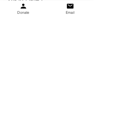
Donate
Email
Obtenez des mises à jour
mensuelles
S&#39;inscrire!
gretchen.peters@pkskids.net