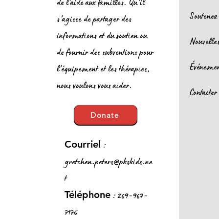
de l'aide aux familles. Qu'il
Soutenez
s'agisse de partager des
informations et du soutien ou
Nouvelle
de fournir des subventions pour
Événeme
l'équipement et les thérapies,
nous voulons vous aider.
Contacter
Donate
:
Courriel
gretchen.peters@pkskids.ne
t
: 269-967-
Téléphone
7175