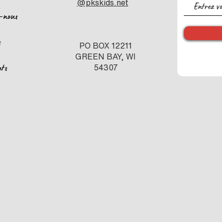
@pkskids.net
-nous
s
PO BOX 12211
GREEN BAY, WI
nts
54307