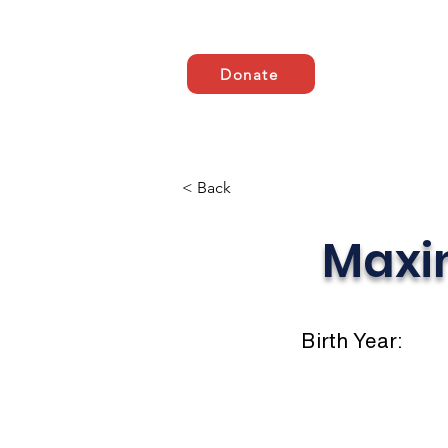
Donate
Domicile
ABOUT US
< Back
Maxi
Birth Year: