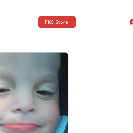
PKS Store
elles
SUPPORT
More