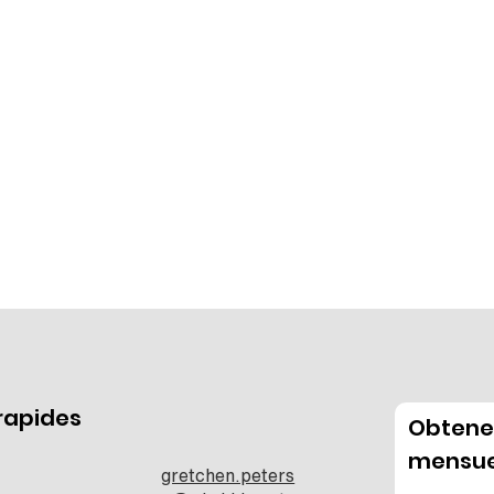
 rapides
Obtenez
mensue
gretchen.peters