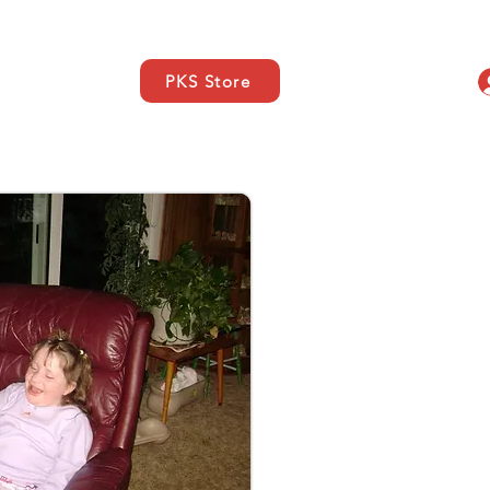
PKS Store
elles
SUPPORT
More