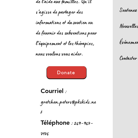
de l'aide aux familles. Qu'il
Soutenez
s'agisse de partager des
informations et du soutien ou
Nouvelle
de fournir des subventions pour
Événeme
l'équipement et les thérapies,
nous voulons vous aider.
Contacter
Donate
:
Courriel
gretchen.peters@pkskids.ne
t
: 269-967-
Téléphone
7175