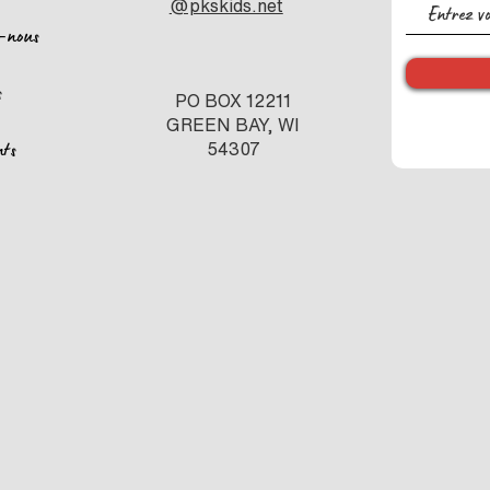
@pkskids.net
-nous
s
PO BOX 12211
GREEN BAY, WI
nts
54307