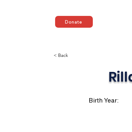
Donate
Domicile
ABOUT US
< Back
Rill
Birth Year: