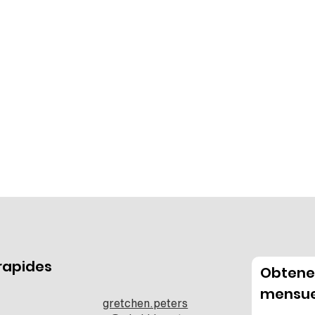
 rapides
Obtenez
mensue
gretchen.peters